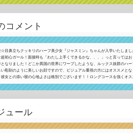
験☆目鼻立ちクッキリのハーフ美少女『ジャスミン』ちゃんが入学いたしまし
な超初心ガール！面接時も「わたし上手くできるかな、、、」っと言ってはお
学となりました！どこか異国の世界にワープしたような、ルックス抜群のハー
らい彫刻のように美しいお顔ですので、ビジュアル重視の方にはオススメとな
り彼女との添い寝の心地よさは格別でございます！！ロングコースを強くオス