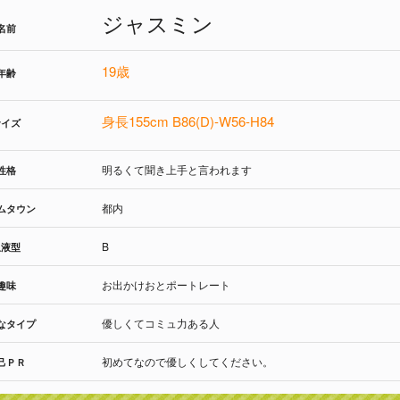
ジャスミン
名前
19歳
年齢
身長155cm B86(D)-W56-H84
サイズ
明るくて聞き上手と言われます
性格
都内
ムタウン
B
血液型
お出かけおとポートレート
趣味
優しくてコミュ力ある人
なタイプ
初めてなので優しくしてください。
己ＰＲ