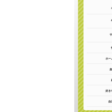
ホー
好き
自